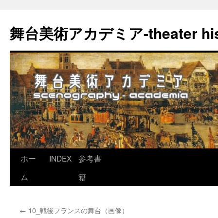
舞台美術アカデミア-theater his
コ
ホー
INDEX
参考書
ン
ム
籍
テ
←
10_戦後フランスの舞台（画像）
ン