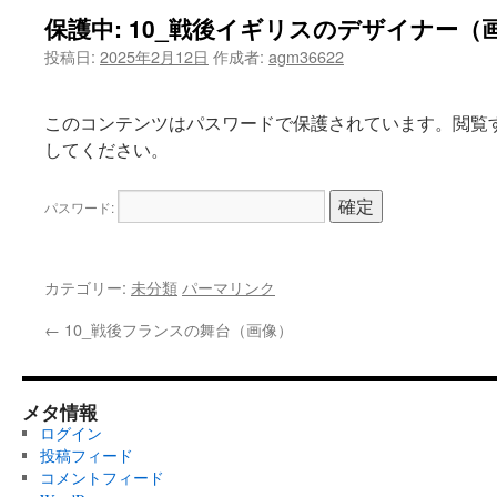
保護中: 10_戦後イギリスのデザイナー（
ツ
投稿日:
2025年2月12日
作成者:
agm36622
へ
ス
このコンテンツはパスワードで保護されています。閲覧
してください。
キ
ッ
パスワード:
プ
カテゴリー:
未分類
パーマリンク
←
10_戦後フランスの舞台（画像）
メタ情報
ログイン
投稿フィード
コメントフィード