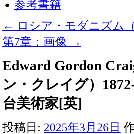
参考書籍
へ
ス
キ
ッ
←
ロシア・モダニズム
プ
第7章：画像
→
Edward Gordon
ン・クレイグ）1872
台美術家[英]
投稿日:
2025年3月26日
作