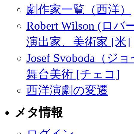
劇作家一覧（西洋）
Robert Wilson (
演出家、美術家 [米]
Josef Svoboda（
舞台美術 [チェコ]
西洋演劇の変遷
メタ情報
ログイン