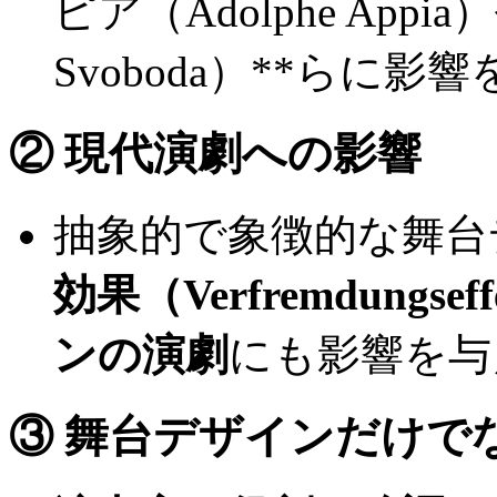
ピア（Adolphe Appia）
Svoboda）**らに
② 現代演劇への影響
抽象的で象徴的な舞台
効果（Verfremdung
ンの演劇
にも影響を与
③ 舞台デザインだけで