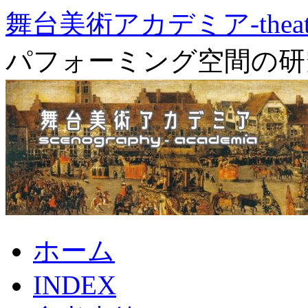
舞台美術アカデミア-theater 
パフォーミング空間の研
コ
ホーム
ン
テ
INDEX
ン
ツ