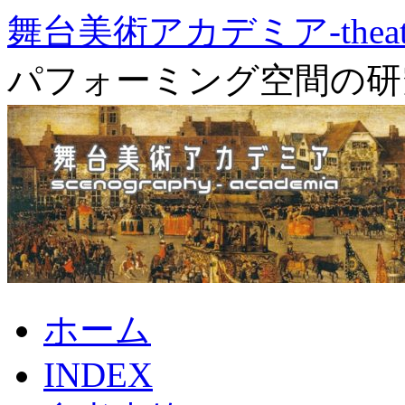
舞台美術アカデミア-theater 
パフォーミング空間の研
コ
ホーム
ン
テ
INDEX
ン
ツ