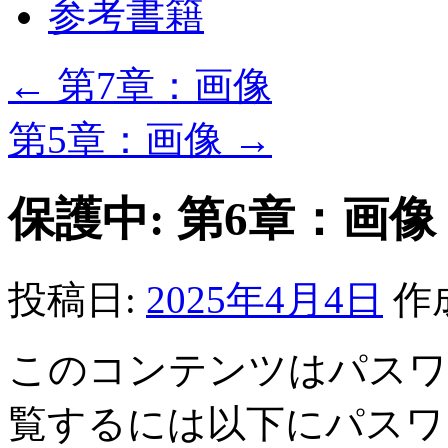
参考書籍
へ
ス
キ
ッ
←
第7章：画像
プ
第5章：画像
→
保護中: 第6章：画像
投稿日:
2025年4月4日
作
このコンテンツはパスワ
覧するには以下にパスワ