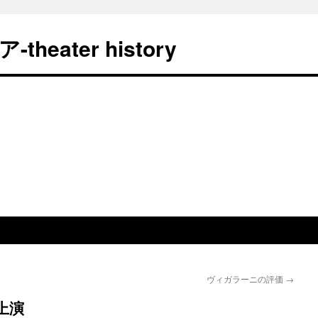
eater history
ヴィガラーニの評価
→
上演