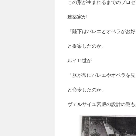
この形が生まれるまでのプロセ
建築家が
「陛下はバレエとオペラがお好
と提案したのか。
ルイ14世が
「朕が常にバレエやオペラを見
と命令したのか。
ヴェルサイユ宮殿の設計の謎も