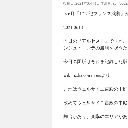
投稿日:
2021年6月18日
作成者:
agm3662
ツ
＜6月『17世紀フランス演劇』
へ
2021.0618
ス
昨日の『アルセスト』ですが、ル
キ
ンシュ・コンテの勝利を祝うた
ッ
今日の図版はそれを記録した版
プ
wikimedia commonsより
これはヴェルサイユ宮殿の中庭
改めてヴェルサイユ宮殿の中庭
舞台があり、楽隊のエリアがあ