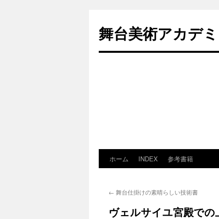
舞台美術アカデミア-th
ホーム
INDEX
参考書籍
コ
ン
←
舞台仕掛けの素晴らしい技術書
テ
ヴェルサイユ宮殿での
ン