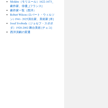
Molière（モリエール）1622-1673_
劇作家、俳優_[フランス]
劇作家一覧（西洋）
Robert Wilson (ロバート・ウィルソ
ン) 1941- 2025演出家、美術家 [米]
Josef Svoboda（ジョセフ・スボボ
ダ）1920-2002 舞台美術 [チェコ]
西洋演劇の変遷