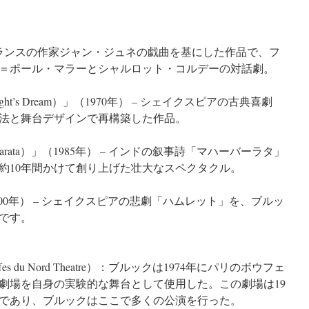
年） – フランスの作家ジャン・ジュネの戯曲を基にした作品で、フ
＝ポール・マラーとシャルロット・コルデーの対話劇。
ight’s Dream）」（1970年） – シェイクスピアの古典喜劇
法と舞台デザインで再構築した作品。
harata）」（1985年） – インドの叙事詩「マハーバーラタ」
約10年間かけて創り上げた壮大なスペクタクル。
2000年） – シェイクスピアの悲劇「ハムレット」を、ブルッ
です。
 du Nord Theatre）：ブルックは1974年にパリのボウフェ
劇場を自身の実験的な舞台として使用した。この劇場は19
であり、ブルックはここで多くの公演を行った。