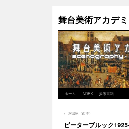
舞台美術アカデミア-th
ホーム
INDEX
参考書籍
コ
ン
←
演出家（西洋）
テ
ピーターブルック1925-
ン