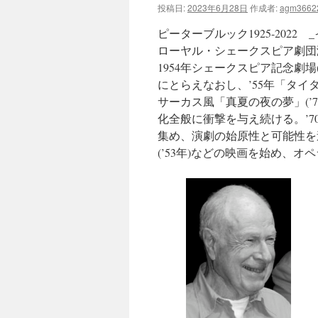
投稿日:
2023年6月28日
作成者:
agm3662
ツ
ピーターブルック1925-2022 
へ
ローヤル・シェークスピア劇団
1954年シェークスピア記念劇
ス
にとらえなおし、’55年「タイタ
サーカス風「真夏の夜の夢」(’
キ
化全般に衝撃を与え続ける。’
ッ
集め、演劇の始原性と可能性を追
(’53年)などの映画を始め、
プ