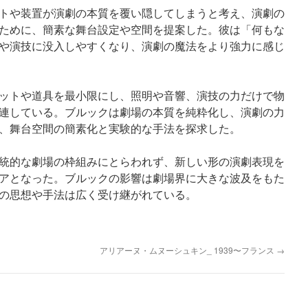
トや装置が演劇の本質を覆い隠してしまうと考え、演劇の
ために、簡素な舞台設定や空間を提案した。彼は「何もな
や演技に没入しやすくなり、演劇の魔法をより強力に感じ
ットや道具を最小限にし、照明や音響、演技の力だけで物
連している。ブルックは劇場の本質を純粋化し、演劇の力
、舞台空間の簡素化と実験的な手法を探求した。
統的な劇場の枠組みにとらわれず、新しい形の演劇表現を
アとなった。ブルックの影響は劇場界に大きな波及をもた
の思想や手法は広く受け継がれている。
アリアーヌ・ムヌーシュキン_ 1939〜フランス
→