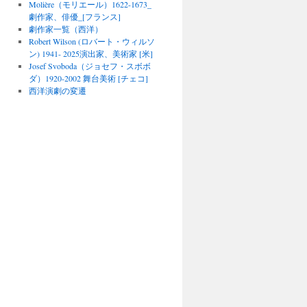
Molière（モリエール）1622-1673_
劇作家、俳優_[フランス]
劇作家一覧（西洋）
Robert Wilson (ロバート・ウィルソ
ン) 1941- 2025演出家、美術家 [米]
Josef Svoboda（ジョセフ・スボボ
ダ）1920-2002 舞台美術 [チェコ]
西洋演劇の変遷