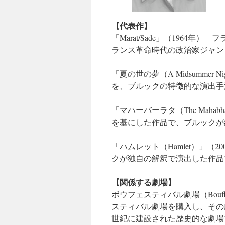
【代表作】
「Marat/Sade」（1964
ランス革命時代の政治家ジャン
「夏の世の夢（A Midsummer N
を、ブルックの特徴的な演出手
「マハーバーラタ（The Mahab
を基にした作品で、ブルックが
「ハムレット（Hamlet）」（
クが独自の解釈で演出した作品
【関係する劇場】
ボウフェスティバル劇場（Bouffes
スティバル劇場を購入し、その
世紀に建設された歴史的な劇場