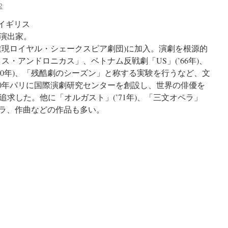
2
_イギリス
演出家。
場(現ロイヤル・シェークスピア劇団)に加入。演劇を根源的
ス・アンドロニカス」、ベトナム反戦劇「US」(’66年)、
70年)、「残酷劇のシーズン」と称する実験を行うなど、文
70年パリに国際演劇研究センターを創設し、世界の俳優を
求した。他に「オルガスト」(’71年)、「三文オペラ」
オペラ、作曲などの作品も多い。