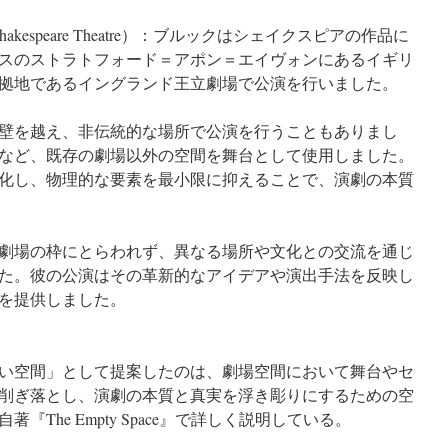
akespeare Theatre）：ブルックはシェイクスピアの作品に
スのストラトフォード＝アポン＝エイヴォンにあるイギリ
拠地であるイングランド王立劇場で公演を行いました。
壁を越え、非伝統的な場所で公演を行うこともありまし
など、既存の劇場以外の空間を舞台として使用しました。
化し、物理的な要素を最小限に抑えることで、演劇の本質
劇場の枠にとらわれず、異なる場所や文化との交流を通じ
た。彼の公演はその革新的なアイデアや演出手法を反映し
を提供しました。
い空間」として提案したのは、劇場空間において舞台やセ
削ぎ落とし、演劇の本質と真実を浮き彫りにするための空
The Empty Space』で詳しく説明している。