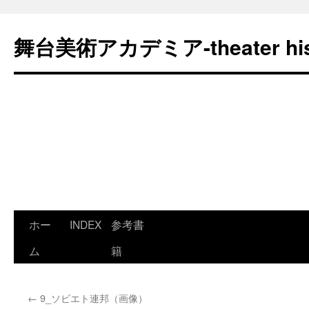
舞台美術アカデミア-theater his
コ
ホー
INDEX
参考書
ン
ム
籍
テ
←
9_ソビエト連邦（画像）
ン