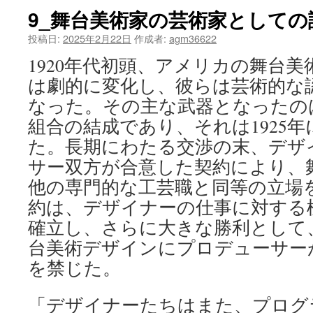
9_舞台美術家の芸術家としての
ツ
投稿日:
2025年2月22日
作成者:
agm36622
へ
1920年代初頭、アメリカの舞台
ス
は劇的に変化し、彼らは芸術的な
キ
なった。その主な武器となったの
組合の結成であり、それは1925
ッ
た。長期にわたる交渉の末、デザ
プ
サー双方が合意した契約により、
他の専門的な工芸職と同等の立場
約は、デザイナーの仕事に対する
確立し、さらに大きな勝利として
台美術デザインにプロデューサー
を禁じた。
「デザイナーたちはまた、プログ