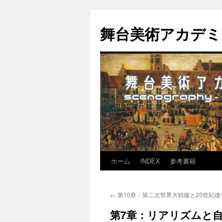
舞台美術アカデミア-th
ホーム
INDEX
参考書籍
コ
ン
←
第10章：第二次世界大戦後と20世紀
テ
第7章：リアリズムと
ン