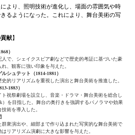
入により、照明技術が進化し、場面の雰囲気や時
できるようになった。これにより、舞台美術の写
。
の貢献
】
868）
人で、シェイクスピア劇などで歴史的考証に基づいた豪
入れ、観客に強い印象を与えた。
シュテット（1814-1881）
史的リアリズムを重視した演出と舞台美術を推進した。
-1883）
ト祝祭劇場を設立し、音楽・ドラマ・舞台美術を総合し
stwerk）を目指した。舞台の奥行きを強調するパノラマや効果
台技術を導入した。
団
群衆演出や、細部まで作り込まれた写実的な舞台美術で
動はリアリズム演劇に大きな影響を与えた。