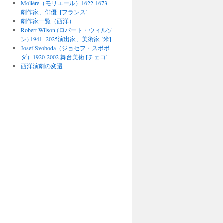
Molière（モリエール）1622-1673_
劇作家、俳優_[フランス]
劇作家一覧（西洋）
Robert Wilson (ロバート・ウィルソ
ン) 1941- 2025演出家、美術家 [米]
Josef Svoboda（ジョセフ・スボボ
ダ）1920-2002 舞台美術 [チェコ]
西洋演劇の変遷