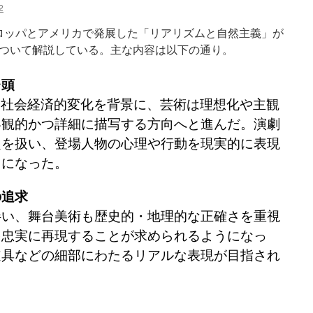
2
ーロッパとアメリカで発展した「リアリズムと自然主義」が
ついて解説している。主な内容は以下の通り。
台頭
や社会経済的変化を背景に、芸術は理想化や主観
客観的かつ詳細に描写する方向へと進んだ。演劇
題を扱い、登場人物の心理や行動を現実的に表現
うになった。
の追求
伴い、舞台美術も歴史的・地理的な正確さを重視
を忠実に再現することが求められるようになっ
道具などの細部にわたるリアルな表現が目指され