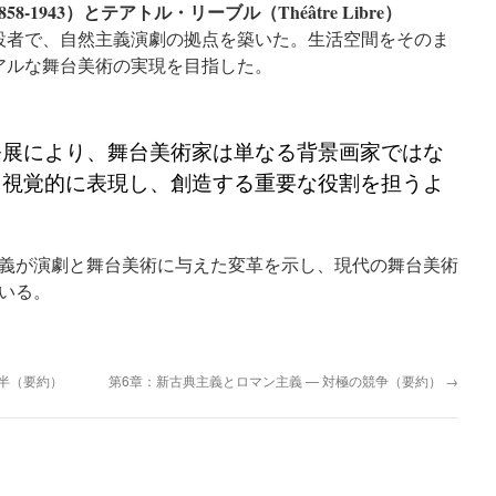
-1943）とテアトル・リーブル（Théâtre Libre）
者で、自然主義演劇の拠点を築いた。生活空間をそのま
アルな舞台美術の実現を目指した。
発展により、舞台美術家は単なる背景画家ではな
を視覚的に表現し、創造する重要な役割を担うよ
義が演劇と舞台美術に与えた変革を示し、現代の舞台美術
いる。
後半（要約）
第6章：新古典主義とロマン主義 — 対極の競争（要約）
→