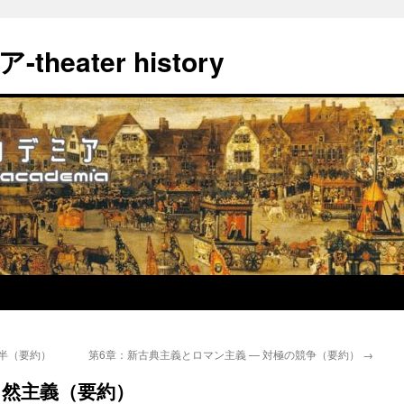
eater history
後半（要約）
第6章：新古典主義とロマン主義 — 対極の競争（要約）
→
自然主義（要約）