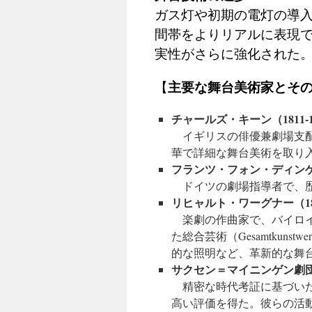
ガス灯や初期の電灯の導
間帯をよりリアルに表現
実性がさらに強化された
主要な舞台美術家とそ
【
チャールズ・キーン（1811-1
イギリスの俳優兼劇場支配
華で詳細な舞台美術を取り
フランツ・フォン・ディンゲル
ドイツの劇場指導者で、歴
リヒャルト・ワーグナー（1813
楽劇の作曲家で、バイロイ
た総合芸術（Gesamtkun
的な照明など、革新的な舞
サクセン＝マイニンゲン劇
精密な時代考証に基づいた
高い評価を得た。彼らの活