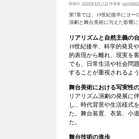
投稿日:
2025年3月11日
作成者:
agm3662
ツ
第7章では、19世紀後半にヨ
へ
演劇と舞台美術に与えた影響に
ス
リアリズムと自然主義の
キ
19世紀後半、科学的発見
的表現から離れ、現実を
ッ
でも、日常生活や社会問
プ
することが重視されるよ
舞台美術における写実性
リアリズム演劇の発展に
し、時代背景や生活様式
た。舞台装置、衣装、小
た。
舞台技術の進歩