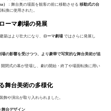
ma）
移動式の台
：舞台奥の場面を観客の前に移動させる
面転換に使用された。
とローマ劇場の発展
ローマ劇場
建築はより壮大になり、
ではさらに発展し
劇場の影響を受けつつ、より豪華で写実的な舞台美術が追
：開閉式の幕が登場し、劇の開始・終了や場面転換に用い
ける舞台美術の多様化
装飾や演出が取り入れられました。
た舞台デザイン