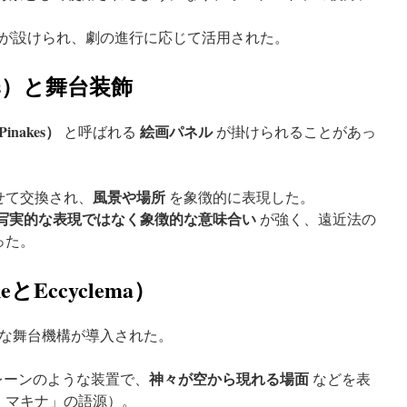
が設けられ、劇の進行に応じて活用された。
kes）と舞台装飾
nakes）
絵画パネル
と呼ばれる
が掛けられることがあっ
風景や場所
せて交換され、
を象徴的に表現した。
写実的な表現ではなく象徴的な意味合い
が強く、遠近法の
った。
eとEccyclema）
な舞台機構が導入された。
神々が空から現れる場面
レーンのような装置で、
などを表
・マキナ」の語源）。