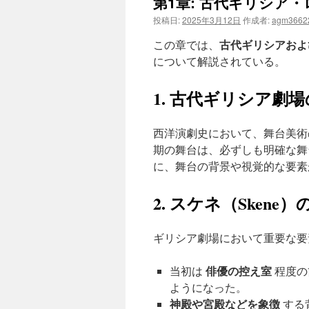
第1章: 古代ギリシア
ツ
投稿日:
2025年3月12日
作成者:
agm3662
古代ギリシアおよびロ
この章では、
へ
について解説されている。
ス
1. 古代ギリシア劇
キ
ッ
西洋演劇史において、舞台美
期の舞台は、必ずしも明確な舞
プ
に、舞台の背景や視覚的な要素
2. スケネ（Skene
ギリシア劇場において重要な
俳優の控え室
当初は
程度の
ようになった。
神殿や宮殿などを象徴
する