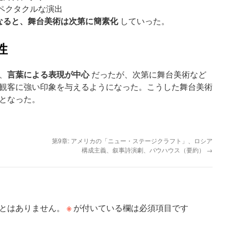
ペクタクルな演出
なると、舞台美術は次第に簡素化
していった。
性
言葉による表現が中心
、
だったが、次第に舞台美術など
観客に強い印象を与えるようになった。こうした舞台美術
となった。
第9章: アメリカの「ニュー・ステージクラフト」、ロシア
構成主義、叙事詩演劇、バウハウス（要約）
→
※
とはありません。
が付いている欄は必須項目です