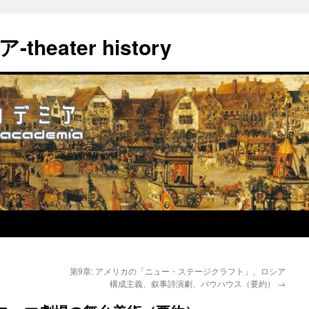
eater history
第9章: アメリカの「ニュー・ステージクラフト」、ロシア
構成主義、叙事詩演劇、バウハウス（要約）
→