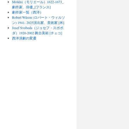
Molière（モリエール）1622-1673_
劇作家、俳優_[フランス]
劇作家一覧（西洋）
Robert Wilson (ロバート・ウィルソ
ン) 1941- 2025演出家、美術家 [米]
Josef Svoboda（ジョセフ・スボボ
ダ）1920-2002 舞台美術 [チェコ]
西洋演劇の変遷