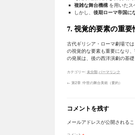
複雑な舞台機構
を用いたス
後期ローマ帝国に
しかし、
7. 視覚的要素の重要
古代ギリシア・ローマ劇場では
の視覚的な要素も重要になり、
の発展は、後の西洋演劇の基礎
カテゴリー:
未分類
パーマリンク
←
第2章 :中世の舞台美術（要約）
コメントを残す
メールアドレスが公開されるこ
コメント
※