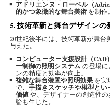
アドリエンヌ・ローベル（Adrienne
的かつ象徴的な舞台美術
を制作
5. 技術革新と舞台デザイン
20世紀後半には、技術革新が舞台
与えた。
コンピューター支援設計（CAD
ー制御の照明システム
の登場に
ンの精度と効率が向上。
複雑な舞台装置や照明効果
を実
手描きスケッチや模型とい
で、
価値
や、デザイナーの創造性の
論も生じた。