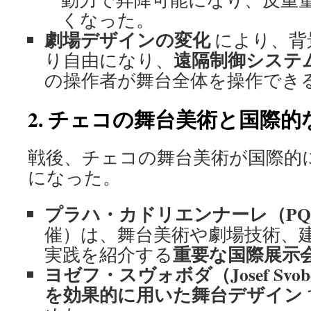
くなった。
劇場デザインの変化
により、背
遠隔制御システ
り自由になり、
の操作者が舞台全体を操作でき
2. チェコの舞台美術と国際的
戦後、チェコの舞台美術が国際的
になった。
プラハ・カドリエンナーレ（P
催）は、舞台美術や劇場技術、
重要な国際展示
実践を紹介する
ヨゼフ・スヴォボダ（Josef Svob
を効果的に用いた舞台デザイン