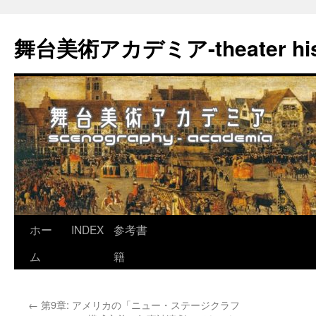
舞台美術アカデミア-theater his
コ
ホー
INDEX
参考書
ン
ム
籍
テ
←
第9章: アメリカの「ニュー・ステージクラフ
ン