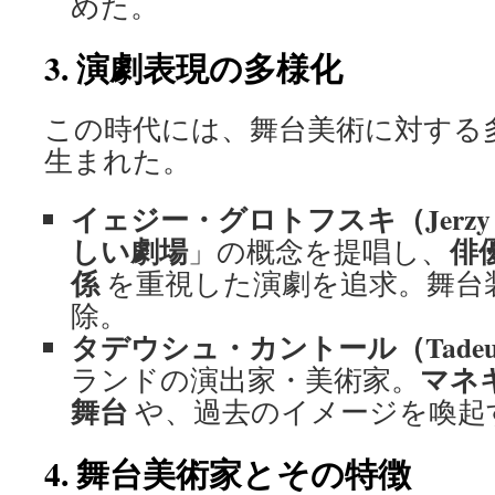
めた。
3. 演劇表現の多様化
この時代には、舞台美術に対する
生まれた。
イェジー・グロトフスキ（Jerzy Gr
しい劇場
俳
」の概念を提唱し、
係
を重視した演劇を追求。舞台
除。
タデウシュ・カントール（Tadeusz
マネ
ランドの演出家・美術家。
舞台
や、過去のイメージを喚起
4. 舞台美術家とその特徴