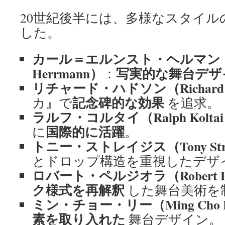
20世紀後半には、多様なスタイル
した。
カール＝エルンスト・ヘルマン（Kar
Herrmann）
写実的な舞台デザ
：
リチャード・ハドソン（Richard H
記念碑的な効果
カ』で
を追求。
ラルフ・コルタイ（Ralph Kolta
国際的に活躍
に
。
トニー・ストレイジス（Tony Stra
とドロップ構造を重視したデザ
ロバート・ペルジオラ（Robert Per
ク様式を再解釈
した舞台美術を
ミン・チョー・リー（Ming Cho 
素を取り入れた
舞台デザイン。