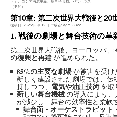
ト」、ロシア構成主義、叙事詩演劇、バウハウス
（要約）
ツ
第10章: 第二次世界大戦後と2
へ
投稿日:
2025年3月12日
作成者:
agm36622
ス
1. 戦後の劇場と舞台技術の革
キ
ッ
第二次世界大戦後、ヨーロッパ、
の復興と再建
が進められた。
プ
85%の主要な劇場
が被害を受け
新しく建設された劇場では、伝
電気や油圧技術
持しつつ、
を取
新しい舞台機械
の導入により、
が減少し、舞台の効率性と柔軟
舞台面・オーケストラピット
動力で昇降可能になり、反重