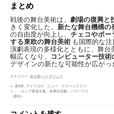
まとめ
劇場の復興と
戦後の舞台美術は、
新たな舞台機構の
きく変化した。
チェコやポー
の自由度が向上し、
する東欧の舞台美術
も国際的な注
演劇表現の多様化とともに、舞台
コンピューター技術
幅広くなり、
デザインの新たな可能性が広がっ
カテゴリー:
未分類
パーマリンク
←
第9章: アメリカの「ニュー・ステージクラフ
ト」、ロシア構成主義、叙事詩演劇、バウハウス
（要約）
コメントを残す