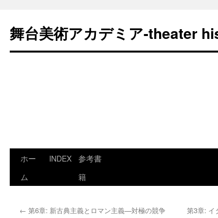
舞台美術アカデミア-theater his
コ
ホー
INDEX
参考書
ン
ム
籍
テ
←
第6章: 新古典主義とロマン主義—対極の競争
第3章:
ン