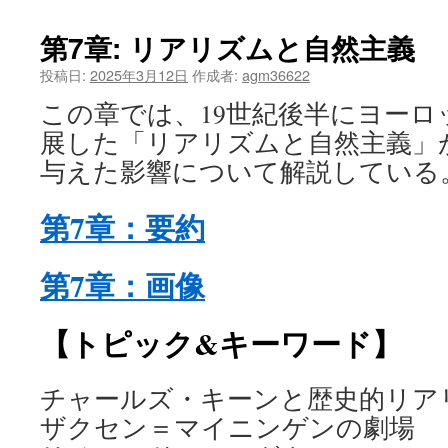
ツ
第7章: リアリズムと自然主義
へ
投稿日:
2025年3月12日
作成者:
agm36622
ス
この章では、19世紀後半にヨー
展した「リアリズムと自然主義」
キ
与えた影響について解説している
ッ
第7章：要約
プ
第7章：画像
【トピック&キーワード】
チャールズ・キーンと歴史的リア
ザクセン＝マイニンゲンの劇場