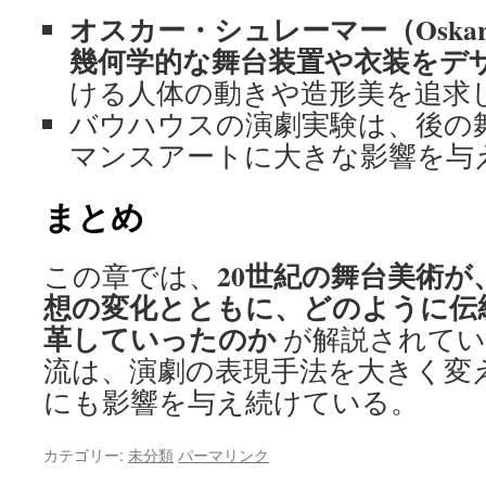
オスカー・シュレーマー（Oskar S
幾何学的な舞台装置や衣装をデ
ける人体の動きや造形美を追求
バウハウスの演劇実験は、後の
マンスアートに大きな影響を与
まとめ
20世紀の舞台美術が
この章では、
想の変化とともに、どのように伝
革していったのか
が解説されてい
流は、演劇の表現手法を大きく変
にも影響を与え続けている。
カテゴリー:
未分類
パーマリンク