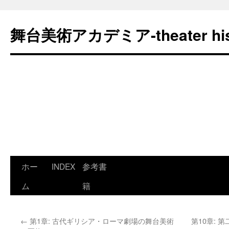
舞台美術アカデミア-theater his
コ
ホー
INDEX
参考書
ン
ム
籍
テ
←
第1章: 古代ギリシア・ローマ劇場の舞台美術
第10章: 
ン