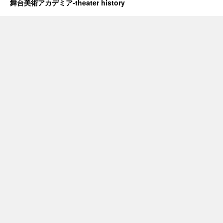
舞台美術アカデミア-theater history