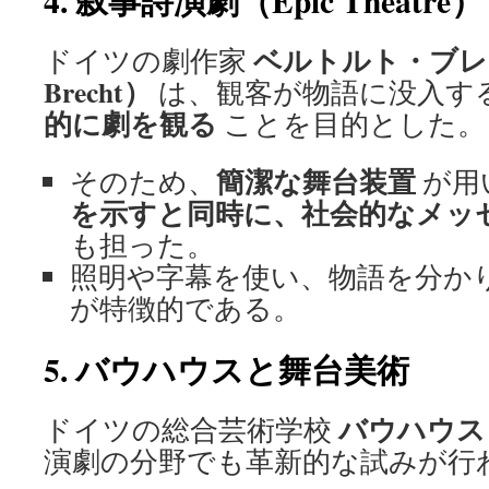
4. 叙事詩演劇（Epic Theatre）
ベルトルト・ブレヒト
ドイツの劇作家
Brecht）
は、観客が物語に没入す
的に劇を観る
ことを目的とした。
簡潔な舞台装置
そのため、
が用
を示すと同時に、社会的なメッ
も担った。
照明や字幕を使い、物語を分か
が特徴的である。
5. バウハウスと舞台美術
バウハウス（
ドイツの総合芸術学校
演劇の分野でも革新的な試みが行