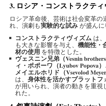
3. ロシア・コンストラクテ
ロシア革命後、芸術は社会変革の
実験的な試み
れ、演劇も
が盛んに
コンストラクティヴィズム
は、
機能性・
も大きな影響を与え、
材の使用
を特徴とした。
ヴェスニン兄弟（Vesnin broth
ィ・ポポーワ（Lyubov Popo
メイエルホリド（Vsevolod Meyer
身体性を活かすプラットフ
は、
が用いられ、演者の動きを重視
れた。