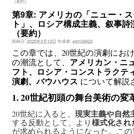
（要約）
ツ
第9章: アメリカの「ニュー・
へ
ト」、ロシア構成主義、叙事詩
（要約）
ス
投稿日:
2025年3月12日
作成者:
agm36622
キ
この章では、20世紀の演劇にお
ッ
アメリカン・ニ
の潮流として、
プ
フト、ロシア・コンストラクテ
演劇、バウハウス
について解説
1. 20世紀初頭の舞台美術の変
現実主義や自然
20世紀に入ると、
様式化され
する反動として、より
が求められるようになった。この