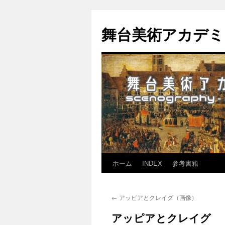
舞台美術アカデミア-th
ホーム
INDEX
参考書籍
コ
ン
←
アッピアとクレイグ（画像）
テ
アッピアとクレイグ
ン