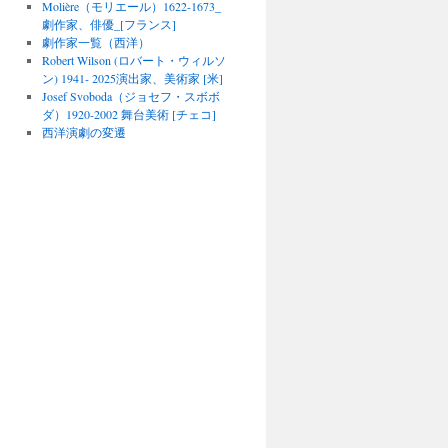
Molière（モリエール）1622-1673_
劇作家、俳優_[フランス]
劇作家一覧（西洋）
Robert Wilson (ロバート・ウィルソ
ン) 1941- 2025演出家、美術家 [米]
Josef Svoboda（ジョセフ・スボボ
ダ）1920-2002 舞台美術 [チェコ]
西洋演劇の変遷