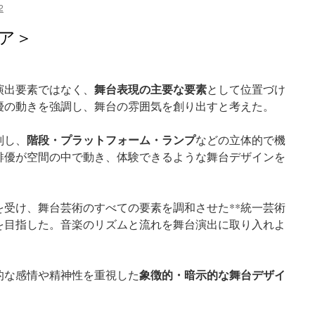
2
ア＞
舞台表現の主要な要素
演出要素ではなく、
として位置づけ
優の動きを強調し、舞台の雰囲気を創り出すと考えた。
階段・プラットフォーム・ランプ
判し、
などの立体的で機
俳優が空間の中で動き、体験できるような舞台デザインを
を受け、舞台芸術のすべての要素を調和させた**統一芸術
造を目指した。音楽のリズムと流れを舞台演出に取り入れよ
象徴的・暗示的な舞台デザイ
的な感情や精神性を重視した