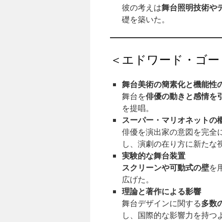
舞台照明技術や
彼の考えは
礎を築いた。
＜エドワード・ゴー
舞台美術の簡素化と機能性
俳優の動きと感情を
舞台を
を提唱。
スーパー・マリオネットの
俳優を演出家の意図を完全
し、演劇の在り方に新たな
実験的な舞台装置
スクリーンや可動式の壁
を
広げた。
理論と著作による影響
多数
舞台デザインに関する
し、国際的な影響力を持つ