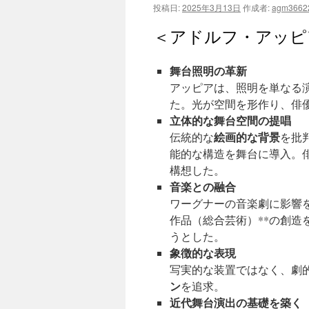
投稿日:
2025年3月13日
作成者:
agm3662
ツ
＜アドルフ・アッピ
へ
舞台照明の革新
ス
アッピアは、照明を単なる
キ
た。光が空間を形作り、俳
立体的な舞台空間の提唱
ッ
絵画的な背景
伝統的な
を批
プ
能的な構造を舞台に導入。
構想した。
音楽との融合
ワーグナーの音楽劇に影響
作品（総合芸術）**の創
うとした。
象徴的な表現
写実的な装置ではなく、劇
ン
を追求。
近代舞台演出の基礎を築く